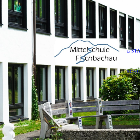
⌂ ST
SCHU