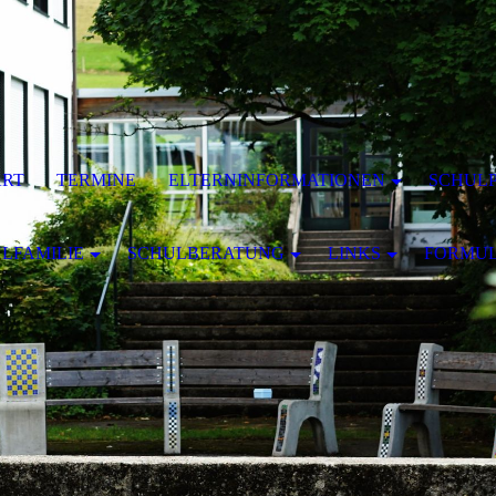
ART
TERMINE
ELTERNINFORMATIONEN
SCHULP
LFAMILIE
SCHULBERATUNG
LINKS
FORMU