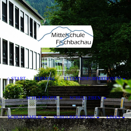
⌂ START
TERMINE
ELTERNINFORMATIONEN
SCHULPROFIL
SCHULLEBEN
SCHULFAMILIE
SCHULBERATUNG
LINKS