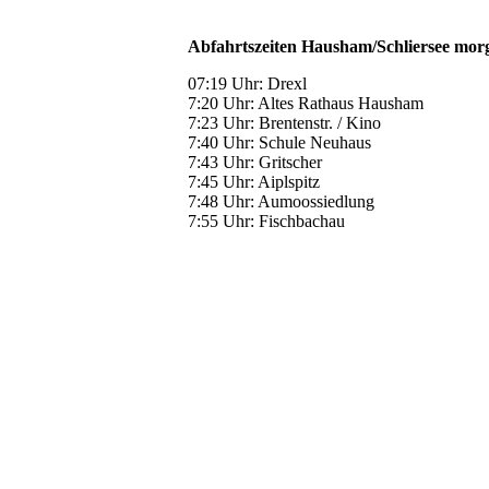
Abfahrtszeiten Hausham/Schliersee mor
07:19 Uhr: Drexl
7:20 Uhr: Altes Rathaus Hausham
7:23 Uhr: Brentenstr. / Kino
7:40 Uhr: Schule Neuhaus
7:43 Uhr: Gritscher
7:45 Uhr: Aiplspitz
7:48 Uhr: Aumoossiedlung
7:55 Uhr: Fischbachau