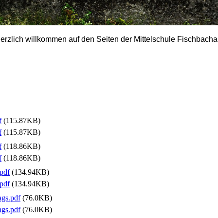
erzlich willkommen auf den Seiten der Mittelschule Fischbacha
f
(115.87KB)
f
(115.87KB)
f
(118.86KB)
f
(118.86KB)
pdf
(134.94KB)
pdf
(134.94KB)
ags.pdf
(76.0KB)
ags.pdf
(76.0KB)