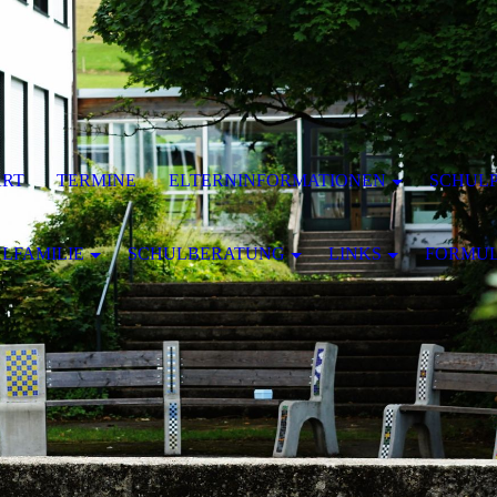
ART
TERMINE
ELTERNINFORMATIONEN
SCHULP
LFAMILIE
SCHULBERATUNG
LINKS
FORMU