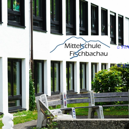
⌂ ST
SCHU