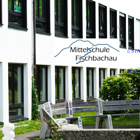
⌂ ST
SCHU