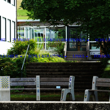
ART
TERMINE
ELTERNINFORMATIONEN
SCHULP
LFAMILIE
SCHULBERATUNG
LINKS
FORMU